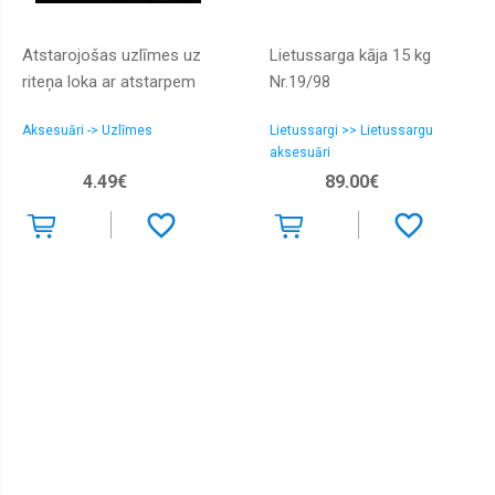
Atstarojošas uzlīmes uz
Lietussarga kāja 15 kg
riteņa loka ar atstarpem
Nr.19/98
Aksesuāri -> Uzlīmes
Lietussargi >> Lietussargu
aksesuāri
4.49€
89.00€