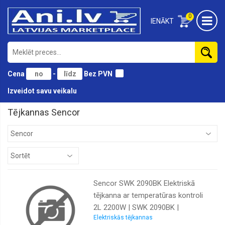
0
IENĀKT
Cena
-
Bez PVN
Izveidot savu veikalu
Tējkannas Sencor
Sencor SWK 2090BK Elektriskā
tējkanna ar temperatūras kontroli
2L 2200W | SWK 2090BK |
Elektriskās tējkannas
8590669216673