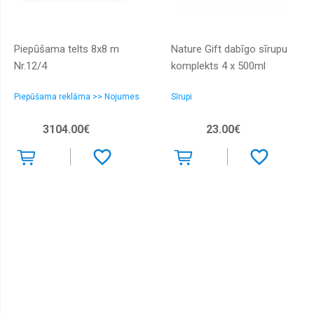
Piepūšama telts 8x8 m
Nature Gift dabīgo sīrupu
Nr.12/4
komplekts 4 x 500ml
Piepūšama reklāma >> Nojumes
Sīrupi
3104.00€
23.00€