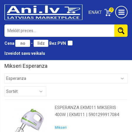
0
IENĀKT
Cena
-
Bez PVN
Izveidot savu veikalu
Mikseri Esperanza
ESPERANZA EKM011 MIKSERIS
400W | EKM011 | 5901299917084
Mikseri