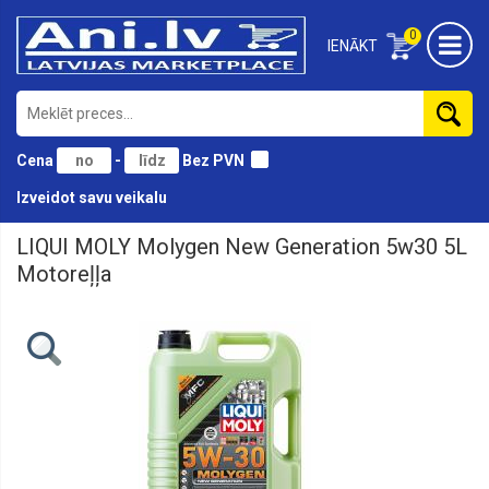
0
IENĀKT
Cena
-
Bez PVN
Izveidot savu veikalu
LIQUI MOLY Molygen New Generation 5w30 5L
Akumulatori
automašīnām
Motoreļļa
Slodzes
un
laivu
akumulatori
Akumulatori
kravas
automašīnām
Akumulatoru
ladētāji