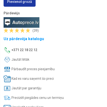
Pievienot grozā
Motoreļļas
Laivu
Pārdevējs
eļļas
Moto
eļļas
(39)
Transmisijas
eļļas
Uz pārdevēja katalogu
Antifrīzs
+371 22 18 22 12
Auto
ķīmija
Jautāt lētāk
Signalizacijas
Pārbaudīt preces pieejamību
Kad es varu saņemt šo preci
Jautāt par garantiju
Precizēt piegādes cenu un termiņu