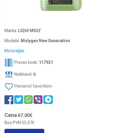
Akumulatoru
piederumi
Starta
palīgiekārtas
boosteri
Marka:
LIQUI MOLY
Želejas
Modelis:
Molygen New Generation
akumulatori
Motoreļļas
Jaunas
vasaras
Preces kods:
117921
riepas
Jaunas
Noliktavā:
Ir
vissezonas
riepas
Pievienot favorītiem
M+S
Jaunas
ziemas
riepas
Cena
67.00€
Auto
rezerves
Bez PVN
55.37€
daļas