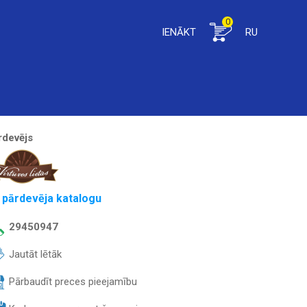
0
IENĀKT
RU
rdevējs
 pārdevēja katalogu
29450947
Jautāt lētāk
Pārbaudīt preces pieejamību