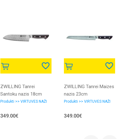
ZWILLING Tanrei
ZWILLING Tanrei Maizes
ZWILL
Santoku nazis 18cm
nazis 23cm
Unive
Produkti >> VIRTUVES NAŽI
Produkti >> VIRTUVES NAŽI
Produk
349.00€
349.00€
289.