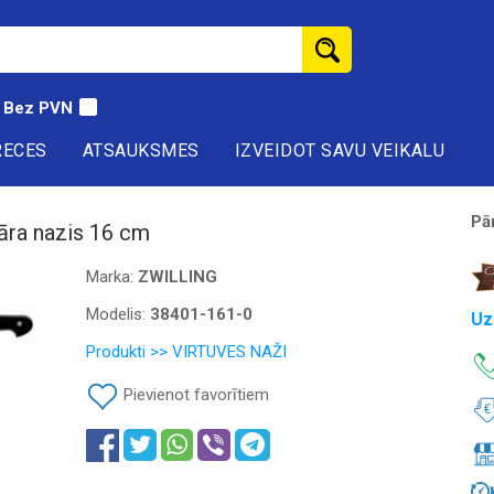
Bez PVN
RECES
ATSAUKSMES
IZVEIDOT SAVU VEIKALU
Pā
ra nazis 16 cm
Marka:
ZWILLING
Modelis:
38401-161-0
Uz
Produkti >> VIRTUVES NAŽI
Pievienot favorītiem