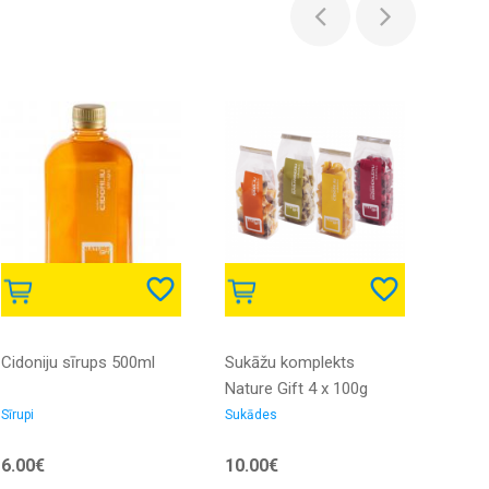
Cidoniju sīrups 500ml
Sukāžu komplekts
NGK 
Nature Gift 4 x 100g
Sīrupi
Sukādes
Elektr
6.00€
10.00€
6.58