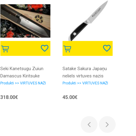
Seki Kanetsugu Zuiun
Satake Sakura Japaņu
Japāņ
Damascus Kiritsuke
neliels virtuves nazis
Tojir
nazis 210mm
10cm
Pavā
Produkti >> VIRTUVES NAŽI
Produkti >> VIRTUVES NAŽI
Produk
318.00€
45.00€
191.