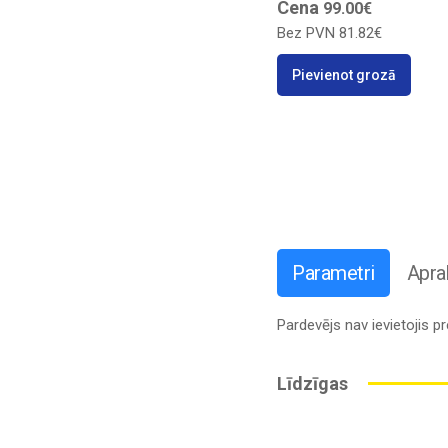
Cena
99.00€
Bez PVN
81.82€
Pievienot grozā
Parametri
Apra
Pardevējs nav ievietojis 
Līdzīgas