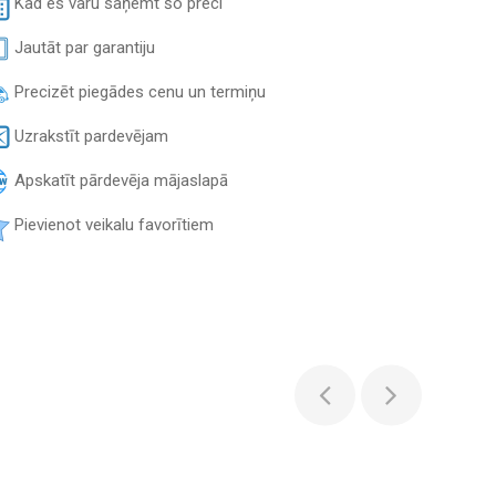
Kad es varu saņemt šo preci
Jautāt par garantiju
Precizēt piegādes cenu un termiņu
Uzrakstīt pardevējam
Apskatīt pārdevēja mājaslapā
Pievienot veikalu favorītiem