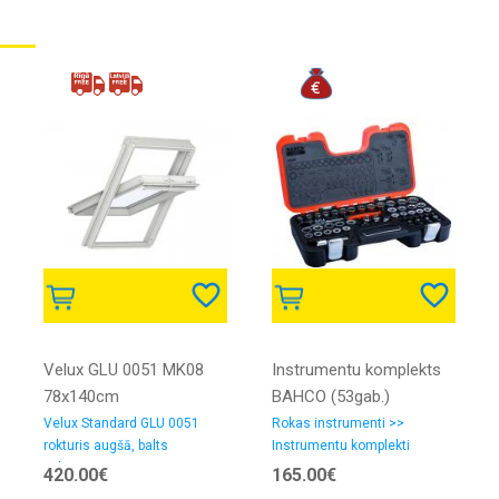
Velux GLU 0051 MK08
Instrumentu komplekts
78x140cm
BAHCO (53gab.)
Velux Standard GLU 0051
Rokas instrumenti >>
rokturis augšā, balts
Instrumentu komplekti
poliuretāns
420.00€
165.00€