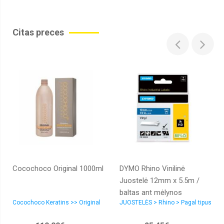
Citas preces
Cocochoco Original 1000ml
DYMO Rhino Vinilinė
Juostelė 12mm x 5.5m /
baltas ant mėlynos
Cocochoco Keratins >> Original
JUOSTELĖS > Rhino > Pagal tipus
(1805243)