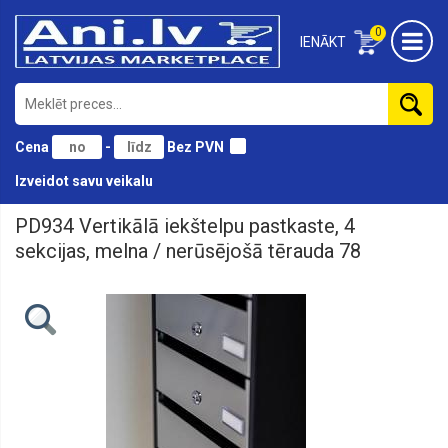
0
IENĀKT
Cena
-
Bez PVN
Izveidot savu veikalu
PD934 Vertikālā iekštelpu pastkaste, 4
Dārzam
➞
sekcijas, melna / nerūsējošā tērauda 78
Ugunskuri
Dārzam
➞
Vēja
rādītāji
Dārzam
➞
Ziedu
stiprinājumi