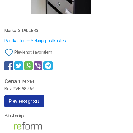
Krāsu
katalogi
➞
PANTONE
krāsu
katalogi
Marka:
STALLERS
Krāsu
katalogi
Pastkastes ➞ Sekciju pastkastes
➞
RAL
Pievienot favorītiem
krāsu
katalogi
Pastkastes
➞
Aksesuāri
Cena
119.26€
pastkastēm
Bez PVN
98.56€
Pastkastes
➞
Pievienot grozā
Individuālās
pastkastes
Pārdevējs
Pastkastes
➞
Sekciju
pastkastes