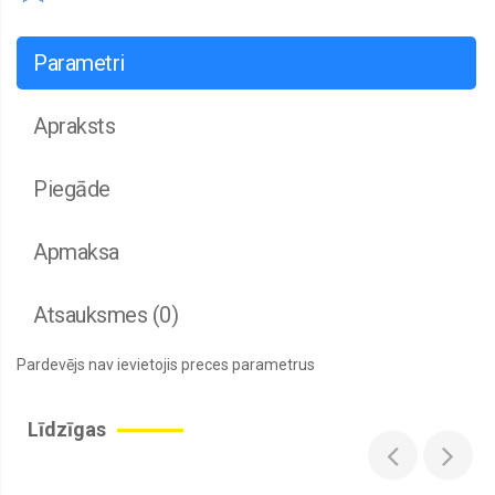
Bērnu
un
jauniešu
Parametri
pulksteņi
Blašķes
Apraksts
Brillēm
Brūnā
Piegāde
krāsā
Brūni
lietussargi
Apmaksa
Caurspīdīgi
lietussargi
Atsauksmes (0)
Ceļojuma
somas
Pardevējs nav ievietojis preces parametrus
un
aksesuāri
Cepures
Līdzīgas
Cigarešu
etvijas