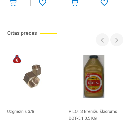
Koka
izstārādājumi
Kopšanas
līdzekļi
Citas preces
Kosmētikai
Kosmētikas
somiņas
Krāsaini
lietussargi
Krūzes
līdz
2
cm
Lietusmēteļi
Maki
Uzgrieznis 3/8
PILOTS Bremžu šķidrums
DOT-5.1 0,5 KG
Maki
ar
datu