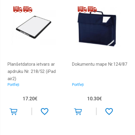
Cimdi,
pirkstaiņi
Citas
krāsas
Daiļrade
-
ādas
izstrādājumi
Dārglietu
maki
Planšetdatora ietvars ar
Dokumentu mape Nr.124/87
apdruku Nr. 218/52 (iPad
Dāvanas
air2)
Dāvanu
Portfeļi
Portfeļi
iesaiņojumi
Drēbju
17.20€
10.30€
pārvalki
Dzelteni
lietussargi
EURO
valūtas