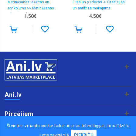
Metināšanas iekārtas un
Eļļas un piedevas -> Citas eļļas
aizsardzības
funkciju
aprīkojums >> Metināšanas
un antifrīza maisījums
iekārtu aprīkojums
1.50€
4.50€
Mākslīgas
ādas
maki
Melnā
krāsā
Melni
lietussargi
Mugursomas
Oranži
lietussargi
Pases
Ani.lv
vāciņi
Pelēki
lietussargi
Pircējiem
Penāļi
Šī vietne izmanto cookie failus un citas tehnoloģijas, lai palīdzētu
Pārdevējiem
Pieaugušo
jums navigācijā.
PIEKRĪTU