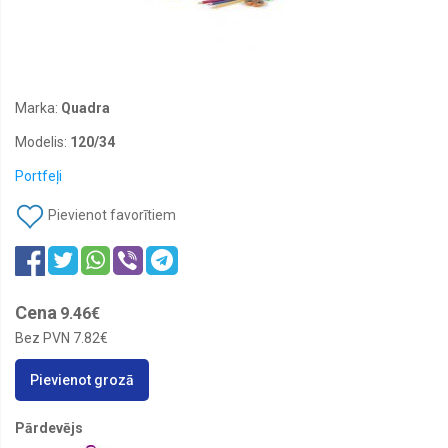
platākas
Ādas
trauki
Akcijas
Marka:
Quadra
Aksesuāri
Modelis:
120/34
Apavu
šņores
Portfeļi
Apģērbi
Pievienot favorītiem
Aproces,
kaklarotas
Aproču
pogas
Cena
9.46€
Atslēgām
Bez PVN
7.82€
Atstarojošs
apģērbs
Pievienot grozā
Atstarotāji
Pārdevējs
Auto