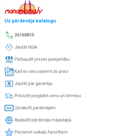
dokumentiem
Balti
un
Uz pārdevēja katalogu
bēšīgi
lietussargi
26160810
Bērniem
Jautāt lētāk
Bērnu
apģērbi
Pārbaudīt preces pieejamību
Bērnu
atstarojošās
Kad es varu saņemt šo preci
vestes
Bērnu
Jautāt par garantiju
lietussargi
Precizēt piegādes cenu un termiņu
Bērnu
somas
Uzrakstīt pardevējam
Bērnu
un
Apskatīt pārdevēja mājaslapā
jauniešu
mugursomas
Pievienot veikalu favorītiem