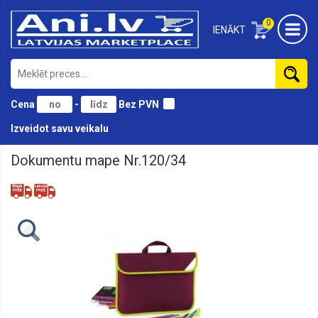
0
IENĀKT
Cena
-
Bez PVN
Izveidot savu veikalu
Dokumentu mape Nr.120/34
2
cm
-3
cm
3
cm
-
4
cm
4
cm
un