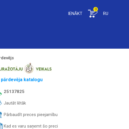
0
IENĀKT
RU
rdevējs
 pārdevēja katalogu
25137825
Jautāt lētāk
Pārbaudīt preces pieejamību
Kad es varu saņemt šo preci