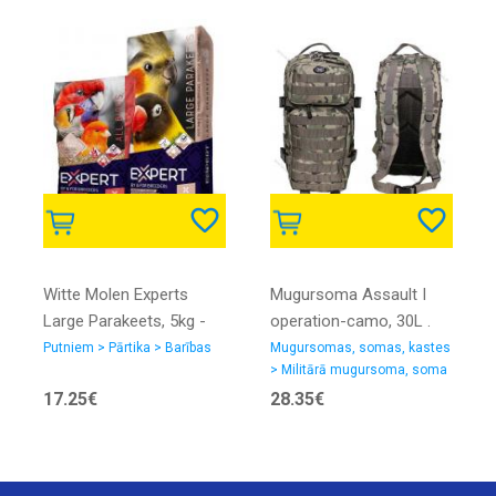
Witte Molen Experts
Mugursoma Assault I
Large Parakeets, 5kg -
operation-camo, 30L .
barība vidējiem
Putniem > Pārtika > Barības
Mugursomas, somas, kastes
> Militārā mugursoma, soma
papagaiļiem
17.25€
28.35€