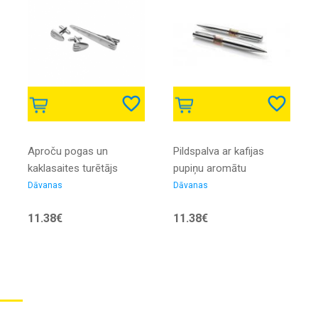
Aproču pogas un
Pildspalva ar kafijas
kaklasaites turētājs
pupiņu aromātu
Nr.109/284
Nr.105/62
Dāvanas
Dāvanas
11.38€
11.38€