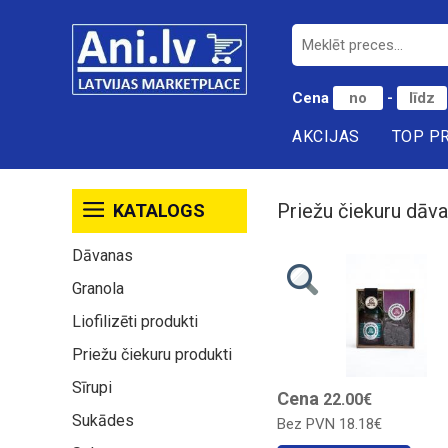
Cena
-
AKCIJAS
TOP P
Priežu čiekuru dāv
KATALOGS
Dāvanas
Granola
Liofilizēti produkti
Priežu čiekuru produkti
Sīrupi
Cena
22.00€
Sukādes
Bez PVN
18.18€