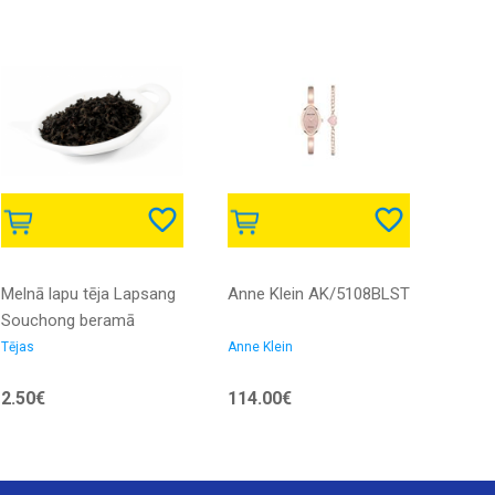
Melnā lapu tēja Lapsang
Anne Klein AK/5108BLST
Sisse
Souchong beramā
ola Ļo
Tējas
Anne Klein
Vingro
aksesu
2.50€
114.00€
7.50