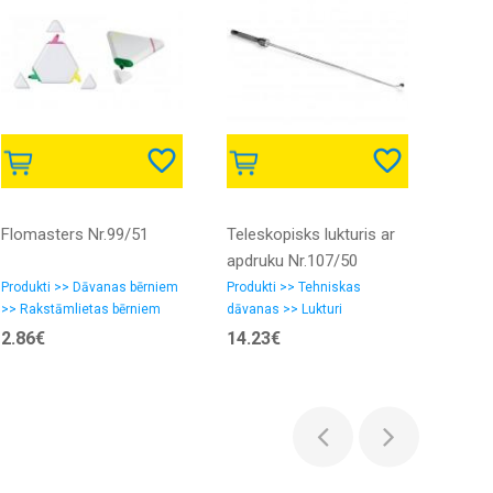
Flomasters Nr.99/51
Teleskopisks lukturis ar
Mugu
apdruku Nr.107/50
tērpa
109/
Produkti >> Dāvanas bērniem
Produkti >> Tehniskas
Produk
>> Rakstāmlietas bērniem
dāvanas >> Lukturi
>> Spo
2.86€
14.23€
7.36