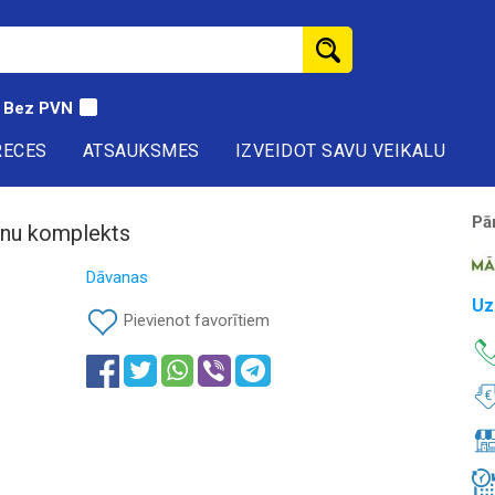
Bez PVN
RECES
ATSAUKSMES
IZVEIDOT SAVU VEIKALU
Pā
anu komplekts
Dāvanas
Uz
Pievienot favorītiem