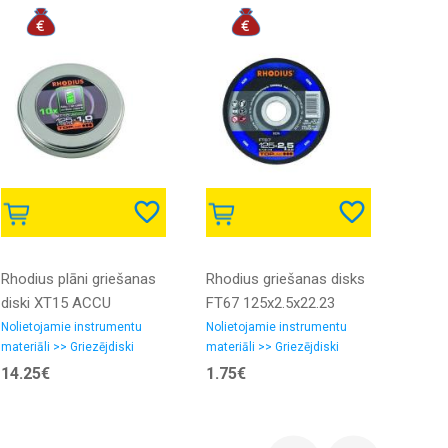
Rhodius plāni griešanas
Rhodius griešanas disks
Rhodi
diski XT15 ACCU
FT67 125x2.5x22.23
disks
125x1.0x22.23
180x1
Nolietojamie instrumentu
Nolietojamie instrumentu
Noliet
materiāli >> Griezējdiski
materiāli >> Griezējdiski
materi
14.25€
1.75€
1.84