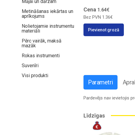
Mājai un dārzam
Cena
1.64€
Metināšanas iekārtas un
aprīkojums
Bez PVN
1.36€
Nolietojamie instrumentu
Pievienot grozā
materiāli
Pērc vairāk, maksā
mazāk
Rokas instrumenti
Suvenīri
Visi produkti
Parametri
Apra
Pardevējs nav ievietojis 
Līdzīgas