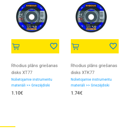
Rhodius plāns griešanas
Rhodius plāns griešanas
disks XT77
disks XTK77
125x1.0x22.23
230x1.9x22.23
Nolietojamie instrumentu
Nolietojamie instrumentu
materiāli >> Griezējdiski
materiāli >> Griezējdiski
1.10€
1.74€