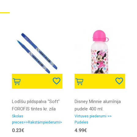
Lodīšu pildspalva "Soft"
Disney Minnie alumīnija
FOROFIS tintes kr. zila
pudele 400 ml.
0.7mm (tinte uz eļļas
Skolas
Virtuves piederumi >>
preces>>Rakstāmpiederumi>>Pildspalvas
Pudeles
bāzes)
0.23€
4.99€