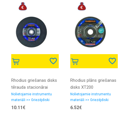
Rhodius griešanas disks
Rhodius plāns griešanas
tērauda stacionārai
disks XT200
griešanai ST34
230x1.9x22.23
Nolietojamie instrumentu
Nolietojamie instrumentu
materiāli >> Griezējdiski
materiāli >> Griezējdiski
350x2.5x25.40
10.11€
6.52€