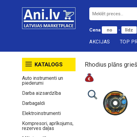
Cena
-
AKCIJAS
TOP P
Rhodius plāns grie
KATALOGS
Auto instrumenti un
piederumi
Darba aizsardzība
Darbagaldi
Elektroinstrumenti
Kompresori, aprīkojums,
rezerves daļas