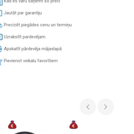
Kad es varu saņemt šo preci
Jautāt par garantiju
Precizēt piegādes cenu un termiņu
Uzrakstīt pardevējam
Apskatīt pārdevēja mājaslapā
Pievienot veikalu favorītiem