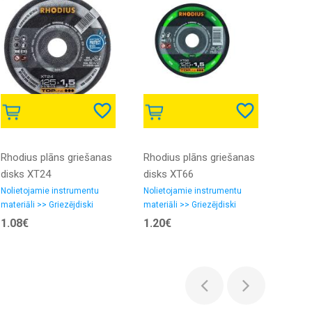
Rhodius plāns griešanas
Rhodius plāns griešanas
Rhodi
disks XT24
disks XT66
disks
125x1.5x22.23
125x1.5x22.23
230x1
Nolietojamie instrumentu
Nolietojamie instrumentu
Noliet
materiāli >> Griezējdiski
materiāli >> Griezējdiski
materi
1.08€
1.20€
2.32