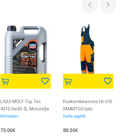
LIQUI MOLY Top Tec
Puskombinezons HI-VIS
USB u
4310 0w30 5L Motoreļļa
SMARTGO/pēc
voltm
pasūtījuma
Motoreļļas
Darba apģērbi
Elektro
slēdži
73.00€
80.50€
24.9