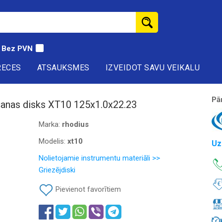
Bez PVN
RECES
ATSAUKSMES
IZVEIDOT SAVU VEIKALU
Pā
šanas disks XT10 125x1.0x22.23
Marka:
rhodius
Modelis:
xt10
Uz
Nolietojamie instrumentu materiāli >>
Griezējdiski
Pievienot favorītiem