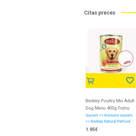
Citas preces
Berkley Poultry Mix Adult
Dog Menu 400g Putnu
ragu ar olīvelļu
Suņiem >> Konservi suņiem
>> Berkley Natural Petfood
1.95€