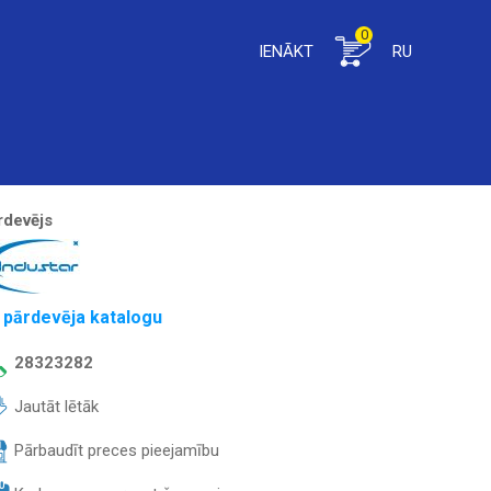
0
IENĀKT
RU
rdevējs
 pārdevēja katalogu
28323282
Jautāt lētāk
Pārbaudīt preces pieejamību