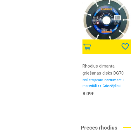
Rhodius dimanta
griešanas disks DG70
125x7x1.6x22.23
Nolietojamie instrumentu
materiāli >> Griezējdiski
8.09€
Preces rhodius