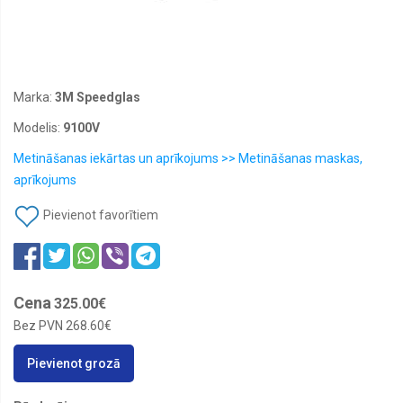
rezerves
daļas
Mājai
un
dārzam
Marka:
3M Speedglas
Metināšanas
iekārtas
Modelis:
9100V
un
aprīkojums
Metināšanas iekārtas un aprīkojums >> Metināšanas maskas,
Nolietojamie
aprīkojums
instrumentu
materiāli
Pievienot favorītiem
Pērc
vairāk,
maksā
mazāk
Cena
325.00€
Rokas
instrumenti
Bez PVN
268.60€
Suvenīri
Pievienot grozā
Visi
produkti