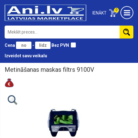
0
IENĀKT
Cena
-
Bez PVN
Izveidot savu veikalu
Metināšanas maskas filtrs 9100V
Auto
instrumenti
un
piederumi
Darba
aizsardzība
Darbagaldi
Elektroinstrumenti
Kompresori,
aprīkojums,