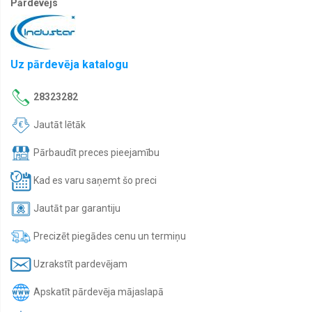
Pārdevējs
Uz pārdevēja katalogu
28323282
Jautāt lētāk
Pārbaudīt preces pieejamību
Kad es varu saņemt šo preci
Jautāt par garantiju
Precizēt piegādes cenu un termiņu
Uzrakstīt pardevējam
Apskatīt pārdevēja mājaslapā