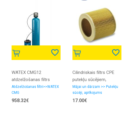
WATEX CMG12
Cilindriskais filtrs CPE
atdzelžošanas filtrs
putekļu sūcējiem,
Kärcher
Atdzelžošanas filtri>>WATEX
Mājai un dārzam >> Putekļu
CMG
sūcēji, aprīkojums
958.32€
17.00€