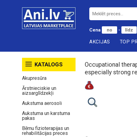
Cena
-
AKCIJAS
TOP P
Occupational thera
KATALOGS
especially strong r
Akupresūra
Ārstnieciskie un
aizsarglīdzekļi
Aukstuma aerosoli
Aukstuma un karstuma
pakas
Bērnu fizioterapijas un
rehabilitācijas preces