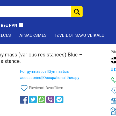
Bez PVN
RECES
ATSAUKSMES
IZVEIDOT SAVU VEIKALU
Pā
py mass (various resistances) Blue –
esistance.
Uz
For gymnastics||Gymnastics
accessories||Occupational therapy
Pievienot favorītiem