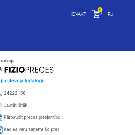
0
IENĀKT
RU
rdevējs
 pārdevēja katalogu
24222158
Jautāt lētāk
Pārbaudīt preces pieejamību
Kad es varu saņemt šo preci