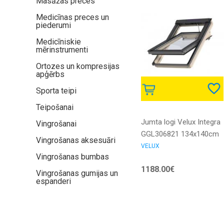
Masāžas preces
Medicīnas preces un
piederumi
Medicīniskie
mērinstrumenti
Ortozes un kompresijas
apģērbs
Sporta teipi
Teipošanai
Jumta logi Velux Integra
Vingrošanai
GGL306821 134x140cm
Vingrošanas aksesuāri
VELUX
Vingrošanas bumbas
1188.00€
Vingrošanas gumijas un
espanderi