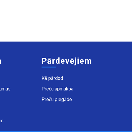
m
Pārdevējiem
s
Kā pārdod
kumus
Preču apmaksa
Preču piegāde
ēm