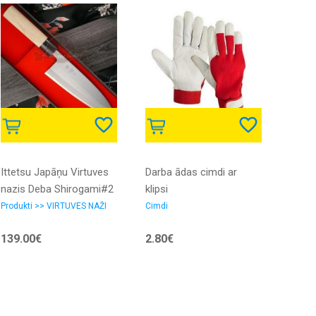
Ittetsu Japāņu Virtuves
Darba ādas cimdi ar
NAPA
nazis Deba Shirogami#2
klipsi
255 g
180mm
Produkti >> VIRTUVES NAŽI
Cimdi
139.00€
2.80€
18.9