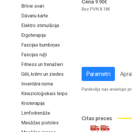
Cena
9.90€
Brīvie svari
Bez PVN
8.18€
Dāvanu karte
Elektro stimulācija
Ergoterapija
Fascijas bumbiņas
Fascijas ruļļi
Fitness un trenažieri
Parametri
Apra
Gēli, krēmi un ziedes
Inventāra noma
Pardevējs nav ievietojis 
Kinezioloģiskais teips
Krioterapija
Limfodrenāža
Citas preces
Masāžas pistoles