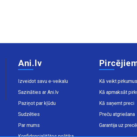
Ani.lv
Pircējie
Izveidot savu e-veikalu
Kā veikt pirkumu
Sazināties ar Ani.lv
Kā apmaksāt pir
Paziņot par kļūdu
Kā saņemt preci
Sudzēties
Preču atgriešana
Par mums
Garantija uz prec
Konfidencialitātes politika