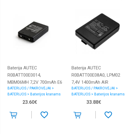
Baterija AUTEC
Baterija AUTEC
R0BATT00E0014,
R0BATT00E08A0, LPM02
MBM06MH 7,2V 700mAh E6
7,4V 1400mAh AIR
BATERIJOS / PAKROVĖJAI >
BATERIJOS / PAKROVĖJAI >
KTC, E16 Sirio 42, Modular
DYNAMIC, MODULAR, AJM,
BATERIJOS > Baterijos kranams
BATERIJOS > Baterijos kranams
MJ/MJ DF/MJ04/MK, Plus
AJR, AJS, FJL, FJM, FJR,
23.60€
33.88€
MK
FJS, MJ