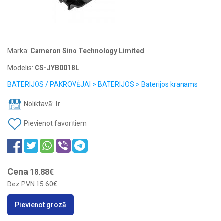
JUOSTELĖS
PARKER
RAŠYMO
Marka:
Cameron Sino Technology Limited
PRIEMONĖS
Modelis:
CS-JYB001BL
SPAUSDINTUVAI
BATERIJOS / PAKROVĖJAI > BATERIJOS > Baterijos kranams
Noliktavā:
Ir
Pievienot favorītiem
Cena
18.88€
Bez PVN
15.60€
Pievienot grozā