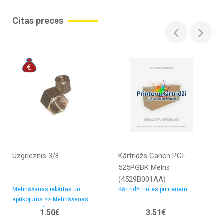
Citas preces
Uzgrieznis 3/8
Kārtridžs Canon PGI-
525PGBK Melns
(4529B001AA)
Metināšanas iekārtas un
Kārtridži tintes printeriem
aprīkojums >> Metināšanas
iekārtu aprīkojums
1.50€
3.51€