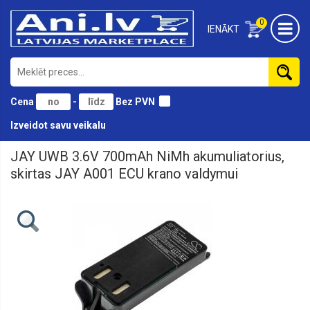
0
IENĀKT
Cena
-
Bez PVN
Izveidot savu veikalu
JAY UWB 3.6V 700mAh NiMh akumuliatorius,
AKCIJOS
skirtas JAY A001 ECU krano valdymui
BATERIJOS
/
PAKROVĖJAI
DOVANŲ
RINKINIAI
ELMER'S
ETIKETĖS
ĮRANKIAI