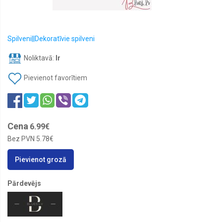
200x200
gultas
veļas
komplekti
Spilveni||Dekoratīvie spilveni
200x220
Noliktavā:
Ir
GULTAS
VEĻAS
KOMPLEKTI
Pievienot favorītiem
220x240
GULTAS
VEĻAS
KOMPLEKTI
Cena
6.99€
AKSESUĀRI
Bez PVN
5.78€
BĒRNU
GULTAS
Pievienot grozā
VEĻA
DVIEĻI
Pārdevējs
Gultas
veļa
Gultas