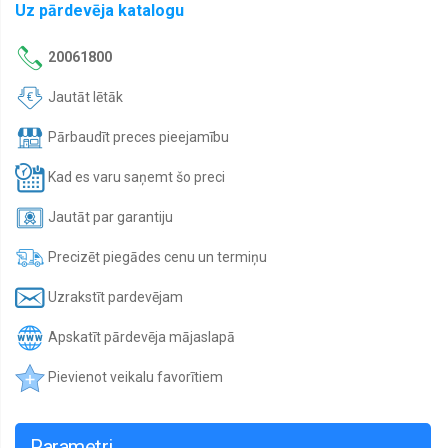
Uz pārdevēja katalogu
veļa
Palagi
20061800
ar
gumiju
Jautāt lētāk
Parastie
palagi
Pārbaudīt preces pieejamību
PĀRKLĀJI
Kad es varu saņemt šo preci
SEGAS
Jautāt par garantiju
Spilveni
TURCIJAS
Precizēt piegādes cenu un termiņu
PRĒCES
Uzrakstīt pardevējam
Zeķes
Apskatīt pārdevēja mājaslapā
Pievienot veikalu favorītiem
Parametri