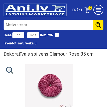
0
IENĀKT
Cena
-
Bez PVN
Izveidot savu veikalu
Dekoratīvais spilvens Glamour Rose 35 cm
140x200
GULTAS
VEĻAS
KOMPLEKTI
160x200
GULTAS
VEĻAS
KOMPLEKTI
180x200
GULTAS
VEĻAS
KOMPLEKTI