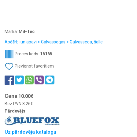
Instrumenti,
naži,
mačetes
Kabatas
lukturīši,
Marka:
Mil-Tec
gaismas
spieķ
Apģērbi un apavi > Galvassegas > Galvassega, šalle
Makšķerēšanas
Preces kods:
16165
aprīkojums
Pievienot favorītiem
Mugursomas,
somas,
kastes
Optiskais
aprīkojums
Cena
10.00€
Oriģinālie
Bez PVN
8.26€
priekšmeti
no
Pārdevējs
armijas
Pārtika,
sausās
Uz pārdevēja katalogu
devas