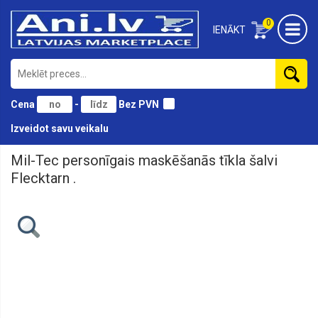
0
IENĀKT
Cena
-
Bez PVN
Izveidot savu veikalu
Mil-Tec personīgais maskēšanās tīkla šalvi
Apģērbi
un
Flecktarn .
apavi
Aprīkojums
Atribūti,
Uzšuves
Dāvanas,
Suvenīri
Elektroniskās
ierīces