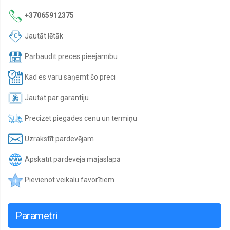
Pārvalki,
+37065912375
ūdensizturīgi
maisiņi
Jautāt lētāk
Pneimatiskie
ieroči,
Pārbaudīt preces pieejamību
Airsoft
Kad es varu saņemt šo preci
Tūrisma
inventārs
Jautāt par garantiju
Tūrisma
virtuves
Precizēt piegādes cenu un termiņu
piederumi
Uzrakstīt pardevējam
Ūdens
Sports
Apskatīt pārdevēja mājaslapā
Vēsturiskās
kopijas
Pievienot veikalu favorītiem
Parametri