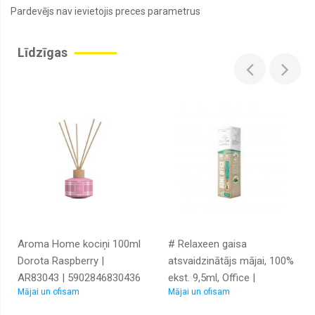
Pardevējs nav ievietojis preces parametrus
Dekoratīvās
uzlīmes
Līdzīgas
Dekoratīvi
aksesuāri,
laikrāži
Domkrati
Drošībai
Drošinātāji
un
to
ligzdas
Dzēriena
trauka
turētāji
Aroma Home kociņi 100ml
# Relaxeen gaisa
Dzesēšanas
un
Dorota Raspberry |
atsvaidzinātājs mājai, 100%
Tehniskie
AR83043 | 5902846830436
ekst. 9,5ml, Office |
šķidrumi
Mājai un ofisam
Mājai un ofisam
LRX009HO |
Elastīgas
5902315537071