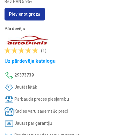
Bez PVN
5.95€
Auto
lukturi
un
Pievienot grozā
apgaismojums
Auto
Pārdevējs
sēdekļu
paliktņi
bērniem
(1)
Auto
un
Uz pārdevēja katalogu
moto
pārvalki
29373739
Automašīnai
Bagāžas
Jautāt lētāk
nostiprināšanai
Pārbaudīt preces pieejamību
Baterijas
Kad es varu saņemt šo preci
Blīvgumijas
un
paplākšņi
Jautāt par garantiju
Bremžu