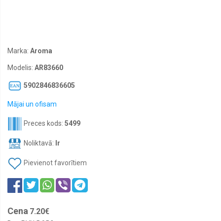
un
antenu
vadi
Antikorozijas
pārklājumi
Marka:
Aroma
Aromātiskās
sveces
Modelis:
AR83660
Atslēgu
5902846836605
piekariņi
Mājai un ofisam
Atstarotāji
un
atstarojošās
Preces kods:
5499
vestes
Noliktavā:
Ir
Audio
FM
Pievienot favorītiem
transmiteri
Auto
detailings
-
padziļināta
Cena
kopšana
7.20€