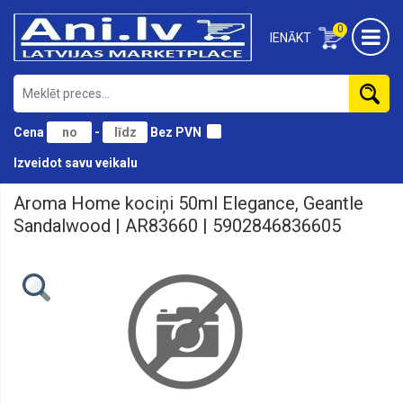
0
IENĀKT
Cena
-
Bez PVN
Izveidot savu veikalu
Aroma Home kociņi 50ml Elegance, Geantle
Aizmugurējas
Sandalwood | AR83660 | 5902846836605
Aizsarguzlīmes
Akumulatoru
lādētāji
Akustikas
vadi
un
vadu
pārejas
Antenas