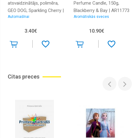
atsvaidzinātājs, polimēra,
Perfume Candle, 150g,
Līmes
GEO DOG, Sparkling Cherry |
Blackberry & Bay | AR11773
Automašīnai
Aromātiskās sveces
AR12155 | 5904224121556
| 5904224117733
Līmlentes
Līmpleves
3.40€
10.90€
stikliem
Mājai
un
ofisam
Mazgāšanas
līdzekļi
Citas preces
Mērierīces
Mobilo
telefonu
turētāji
Modeļa
gumijas
paklājiņi
Modelīši