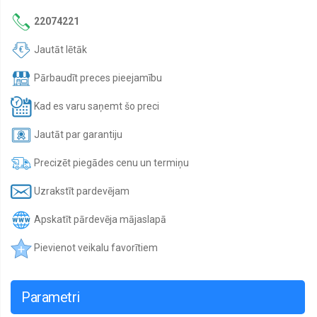
22074221
Jautāt lētāk
Pārbaudīt preces pieejamību
Kad es varu saņemt šo preci
Jautāt par garantiju
Precizēt piegādes cenu un termiņu
Uzrakstīt pardevējam
Apskatīt pārdevēja mājaslapā
Pievienot veikalu favorītiem
Parametri