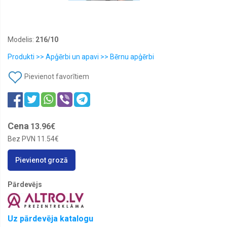
Modelis:
216/10
Produkti >> Apģērbi un apavi >> Bērnu apģērbi
Pievienot favorītiem
Cena
13.96€
Bez PVN
11.54€
Pievienot grozā
Pārdevējs
Uz pārdevēja katalogu