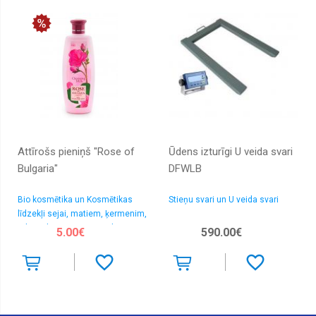
Attīrošs pieniņš "Rose of
Ūdens izturīgi U veida svari
Bulgaria"
DFWLB
Bio kosmētika un Kosmētikas
Stieņu svari un U veida svari
līdzekļi sejai, matiem, ķermenim,
rokām, kājām > Sejas ādas
5.00€
590.00€
attīrīšana un tonizēšana