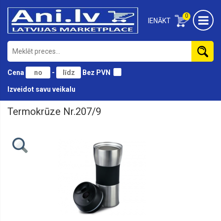
0
IENĀKT
Cena
-
Bez PVN
Izveidot savu veikalu
Termokrūze Nr.207/9
Produkti