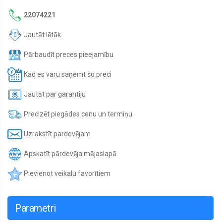
22074221
Jautāt lētāk
Pārbaudīt preces pieejamību
Kad es varu saņemt šo preci
Jautāt par garantiju
Precizēt piegādes cenu un termiņu
Uzrakstīt pardevējam
Apskatīt pārdevēja mājaslapā
Pievienot veikalu favorītiem
Parametri