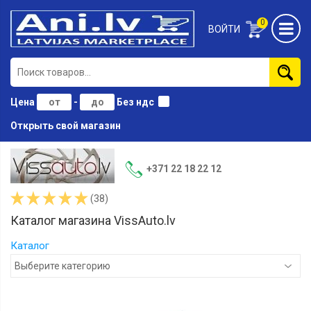
0
ВОЙТИ
Цена
-
Без ндс
Открыть свой магазин
Передние
фары
+371 22 18 22 12
Стёкла
(38)
для
фар
Каталог магазина VissAuto.lv
Противотуманные
Каталог
фары
Задние
фонари
Датчики