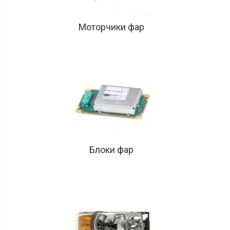
Радиаторы
охлажения
Моторчики фар
Радиаторы
кондиционера
Радиаторы
интеркулера
Радиаторы
печки
салона
Маслянные
радиаторы
Крышки
Блоки фар
радиаторов
Вентиляторы
охлаждения
Моторчики
печки
Расширительные
бачки