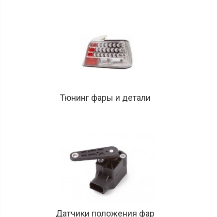
Защиты
двигателя
и
кпп
Защиты
тормозных
дисков
Зеркала,
корпуса
Тюнинг фары и детали
Стёкла
зеркал
Газовые
пружины
Решётки
и
накладки
Бампера,
усилители,
накладки,
спойлера
Датчики положения фар