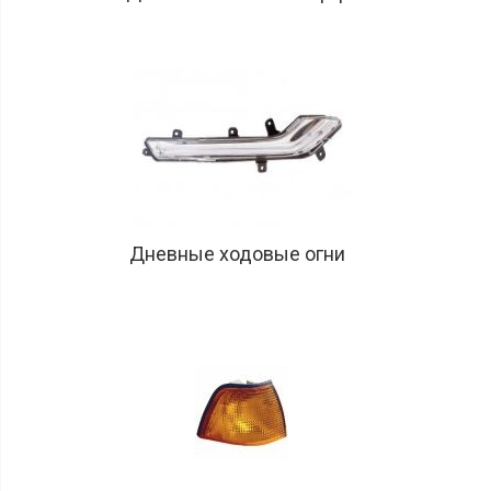
Топливные
баки
Крышки
топливных
баков
Передние
рамы
Капоты
Эмблемы
Дневные ходовые огни
Ручки
и
замки
Молдинги
и
накладки
Резинки
дверей
Ролики
дверей