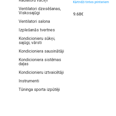
Radiatoru vāciņi
Kārtridži tintes printeriem
Ventilatori dzesēšanas,
Viskosajūgi
9.68€
Ventilatori salona
Izplešanās tvertnes
Kondicionieru sūkņi,
sajūgi, vārsti
Kondicioniera sausinātāji
Kondicioniera sistēmas
daļas
Kondicionieru iztvaicētāji
Instrumenti
Tūninga sporta izpūtēji