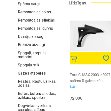
Līdzīgas
Spārnu sargi
Remontdaļas arkas
Remontdaļas sliekšņi
Remontdaļas, durvis
Dzinēju aizsegi
Bremžu aizsegi
Spoguļi, korpusi,
motoriņi
Spoguļu stikli
Gāzes atsperes
Ford C-MAX 2003->2007
spārns R galvanizēts
Restes, Restu uzlikas,
Joslas
Spārni
Buferi, buferu sliedes,
uzlikas, spoileri
72.00€
Degvielas tvertnes,
caurules, stīpas