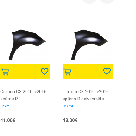
Citroen C3 2010->2016
Citroen C3 2010->2016
Hond
spārns R
spārns R galvanizēts
spārn
Spārni
Spārni
Spārni
41.00€
48.00€
55.0