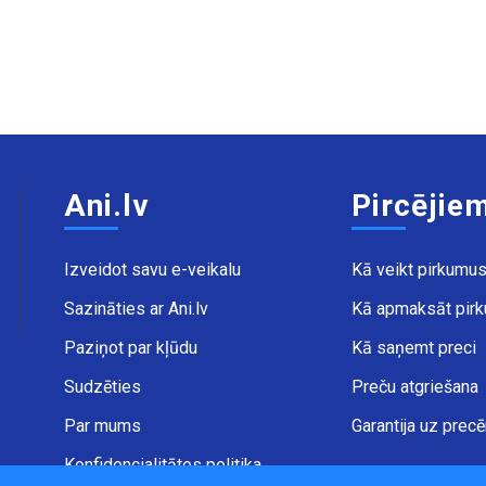
Ani.lv
Pircējie
Izveidot savu e-veikalu
Kā veikt pirkumu
Sazināties ar Ani.lv
Kā apmaksāt pir
Paziņot par kļūdu
Kā saņemt preci
Sudzēties
Preču atgriešana
Par mums
Garantija uz prec
Konfidencialitātes politika