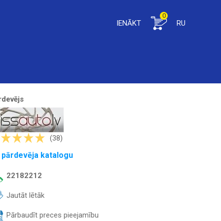
0
IENĀKT
RU
rdevējs
(38)
 pārdevēja katalogu
22182212
Jautāt lētāk
Pārbaudīt preces pieejamību