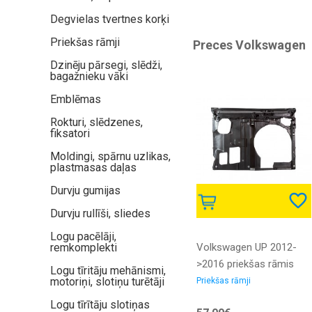
Degvielas tvertnes korķi
Priekšas rāmji
Preces Volkswagen
Dzinēju pārsegi, slēdži,
bagažnieku vāki
Emblēmas
Rokturi, slēdzenes,
fiksatori
Moldingi, spārnu uzlikas,
plastmasas daļas
Durvju gumijas
Durvju rullīši, sliedes
Logu pacēlāji,
remkomplekti
Volkswagen UP 2012-
>2016 priekšas rāmis
Logu tīritāju mehānismi,
motoriņi, slotiņu turētāji
Priekšas rāmji
Logu tīrītāju slotiņas