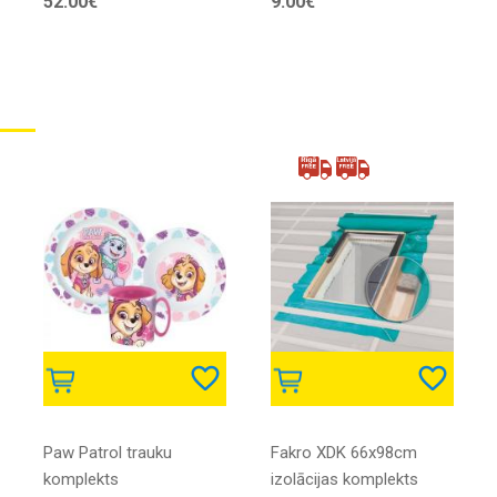
52.00€
9.00€
Paw Patrol trauku
Fakro XDK 66x98cm
komplekts
izolācijas komplekts