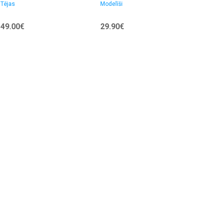
1kg
24VWGOLFGTI |
Unma
Tējas
Modelīši
Tīkla 
komuta
66009085
port
49.00€
29.90€
55.0