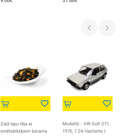
9.00€
31.00€
77.0
pagri
Zaļā lapu tēja ar
Modelīši - VW Golf GTI,
Swit
smiltsērkšķiem berama
1976, 1:24, Hachette |
16GT 