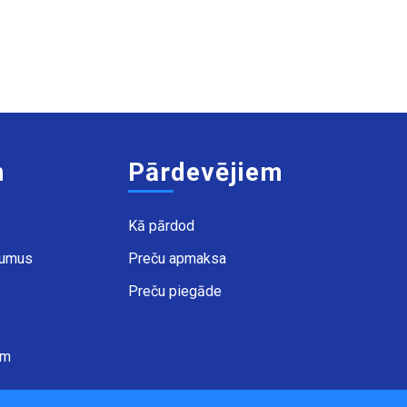
m
Pārdevējiem
s
Kā pārdod
kumus
Preču apmaksa
Preču piegāde
ēm