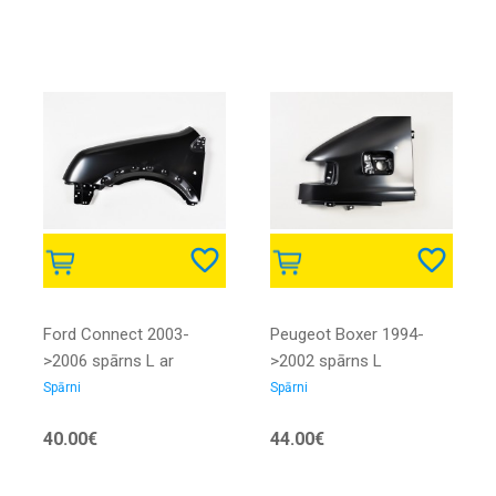
Ford Connect 2003-
Peugeot Boxer 1994-
>2006 spārns L ar
>2002 spārns L
pagrieziena caurumu
Spārni
Spārni
galvanizēts
40.00€
44.00€