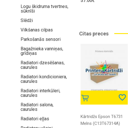
57.00€
Logu škidruma tvertnes,
sūknīši
Slēdži
Vilkšanas cilpas
Citas preces
Parkošanās sensori
Bagažnieka vanniņas,
grīdiņas
Radiatori dzesēšanas,
caurules
Radiatori kondicioniera,
caurules
Radiatori interkūleri,
caurules
Radiatori salona,
caurules
Kārtridžs Epson T6731
Radiatori eļļas
Melns (C13T67314A)