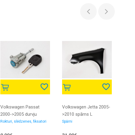
Volkswagen Passat
Volkswagen Jetta 2005-
Volks
2000->2005 durvju
>2010 spārns L
2005-
slēdzenes priekšas L ar
elekt
Rokturi, slēdzenes, fiksatori
Spārni
Spoguļ
atslēgu
gruntē