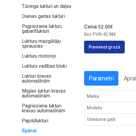
Tūninga lukturi un daļas
Dienas gaitas lukturi
Pagrieziena lukturi,
Cena
52.00€
gabarītlukturi
Bez PVN
42.98€
Lukturu mazgātāju
sprauslas
Pievienot grozā
Lukturu motoriņi
Lukturu vadības bloki
Lukturi kravas
Parametri
Apra
automašīnām
Miglas lukturi kravas
automašīnām
Marka
Pagrieziena lukturi
Modelis
kravas automašīnām
Izlaiduma gadi
Papildlukturi
Spārni