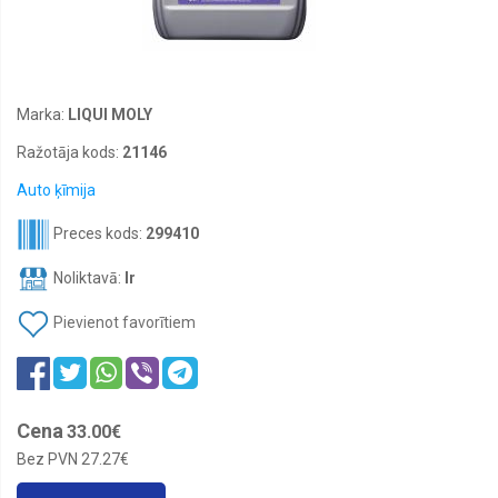
Akumulatoru
piederumi
Starta
palīgiekārtas
boosteri
Marka:
LIQUI MOLY
Želejas
Ražotāja kods:
21146
akumulatori
Auto ķīmija
Jaunas
vasaras
Preces kods:
299410
riepas
Jaunas
Noliktavā:
Ir
vissezonas
riepas
Pievienot favorītiem
M+S
Jaunas
ziemas
riepas
Cena
33.00€
Auto
rezerves
Bez PVN
27.27€
daļas