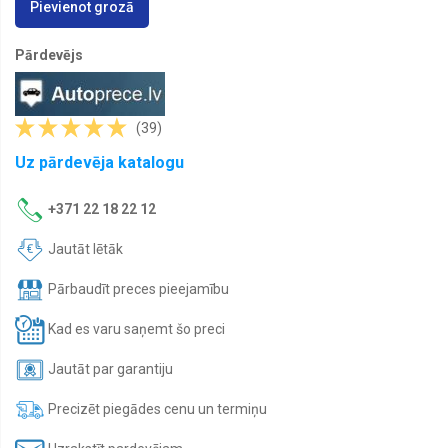
Pievienot grozā
Motoreļļas
Laivu
Pārdevējs
eļļas
Moto
eļļas
(39)
Transmisijas
eļļas
Uz pārdevēja katalogu
Antifrīzs
+371 22 18 22 12
Auto
ķīmija
Jautāt lētāk
Signalizacijas
Pārbaudīt preces pieejamību
Kad es varu saņemt šo preci
Jautāt par garantiju
Precizēt piegādes cenu un termiņu