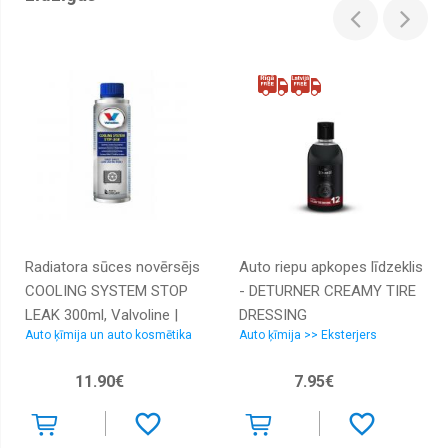
Radiatora sūces novērsējs
Auto riepu apkopes līdzeklis
COOLING SYSTEM STOP
- DETURNER CREAMY TIRE
LEAK 300ml, Valvoline |
DRESSING
Auto ķīmija un auto kosmētika
Auto ķīmija >> Eksterjers
882814_VAL |
8710941026572 |
11.90€
7.95€
882814&VAL