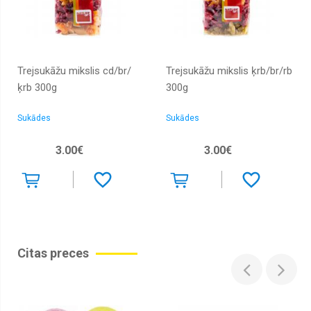
Trejsukāžu mikslis cd/br/
Trejsukāžu mikslis ķrb/br/rb
ķrb 300g
300g
Sukādes
Sukādes
3.00€
3.00€
Citas preces