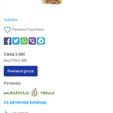
Sulas
Sukādes
Pievienot favorītiem
Cena
3.00€
Bez PVN
2.48€
Pievienot grozā
Pārdevējs
Uz pārdevēja katalogu