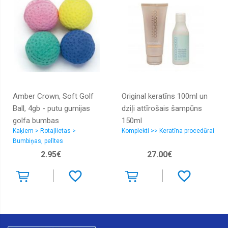
Amber Crown, Soft Golf
Original keratīns 100ml un
Ball, 4gb - putu gumijas
dziļi attīrošais šampūns
golfa bumbas
150ml
Kaķiem > Rotaļlietas >
Komplekti >> Keratīna procedūrai
Bumbiņas, pelītes
2.95€
27.00€