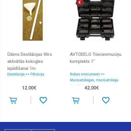
Ūdens Destilācijas filtrs
AVTODELO Triecienmuciņu
aktivētās kokogles
komplekts 1"
iepildīšanai 1m
Destilācija >> Filtrācija
Rokas instrumenti >>
Muciņatslegas, muciņatslegu
komplekti
12.00€
42.00€