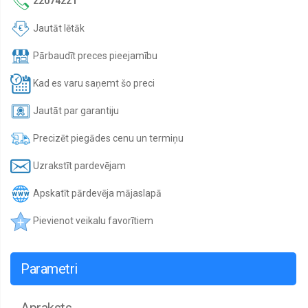
22074221
Jautāt lētāk
Pārbaudīt preces pieejamību
Kad es varu saņemt šo preci
Jautāt par garantiju
Precizēt piegādes cenu un termiņu
Uzrakstīt pardevējam
Apskatīt pārdevēja mājaslapā
Pievienot veikalu favorītiem
Parametri