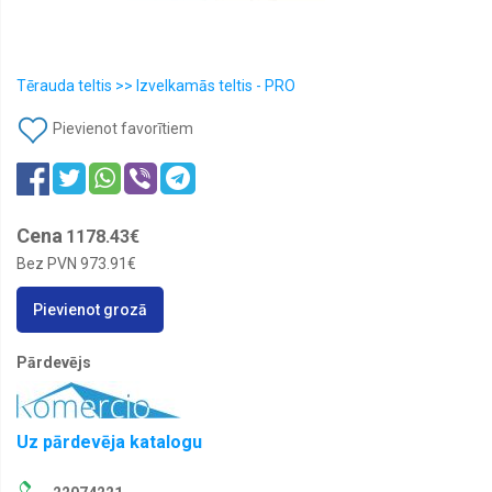
reklāma
Tērauda
teltis
Tērauda teltis >> Izvelkamās teltis - PRO
X-
Gloo
Pievienot favorītiem
Cena
1178.43€
Bez PVN
973.91€
Pievienot grozā
Pārdevējs
Uz pārdevēja katalogu