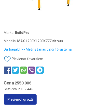
rezerves
daļas
Mājai
un
dārzam
Metināšanas
Marka:
BuildPro
iekārtas
un
aprīkojums
Modelis:
MAX 1200X1200X777 nitrēts
Nolietojamie
Darbagaldi >> Metināšanas galdi 16 sistēma
instrumentu
materiāli
Pievienot favorītiem
Pērc
vairāk,
maksā
mazāk
Cena
2550.00€
Rokas
instrumenti
Bez PVN
2,107.44€
Suvenīri
Pievienot grozā
Visi
produkti