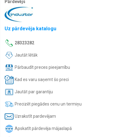
Pārdevējs
Uz pārdevēja katalogu
28323282
Jautāt lētāk
Pārbaudīt preces pieejamību
Kad es varu saņemt šo preci
Jautāt par garantiju
Precizēt piegādes cenu un termiņu
Uzrakstīt pardevējam
Apskatīt pārdevēja mājaslapā