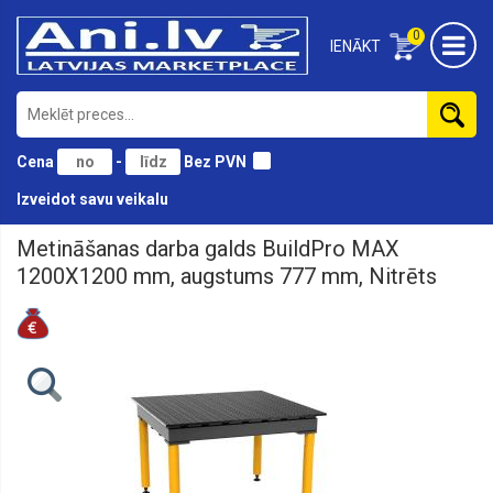
0
IENĀKT
Cena
-
Bez PVN
Izveidot savu veikalu
Metināšanas darba galds BuildPro MAX
Auto
instrumenti
1200X1200 mm, augstums 777 mm, Nitrēts
un
piederumi
Darba
aizsardzība
Darbagaldi
Elektroinstrumenti
Kompresori,
aprīkojums,