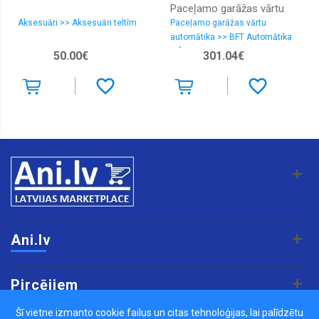
Paceļamo garāžas vārtu
Aksesuāri >> Aksesuāri teltīm
Paceļamo garāžas vārtu
automātika
automātika >> BFT Automātika
ITĀLIJA
50.00€
301.04€
Ani.lv
Pircējiem
Šī vietne izmanto cookie failus un citas tehnoloģijas, lai palīdzētu