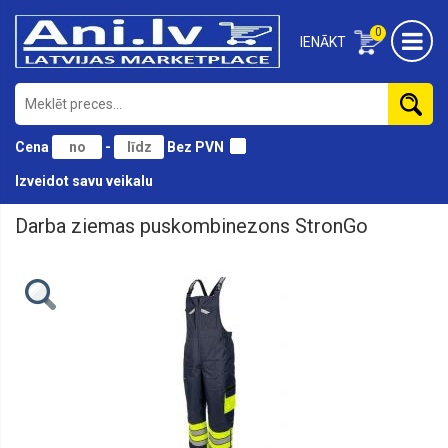
0
IENĀKT
Cena
-
Bez PVN
Izveidot savu veikalu
Darba ziemas puskombinezons StronGo
Aizsardzības
līdzekļi
Cimdi
Darba
apavi
Darba
apģērbi