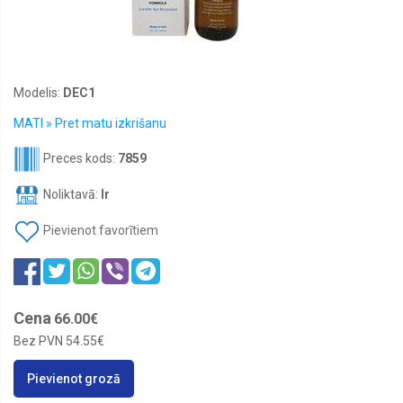
Modelis:
DEC1
MATI » Pret matu izkrišanu
Preces kods:
7859
Noliktavā:
Ir
Pievienot favorītiem
Cena
66.00€
Bez PVN
54.55€
Pievienot grozā