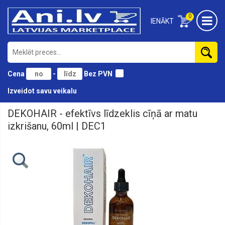
0
IENĀKT
Cena
-
Bez PVN
Izveidot savu veikalu
DEKOHAIR - efektīvs līdzeklis cīņā ar matu
izkrišanu, 60ml | DEC1