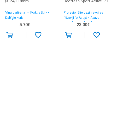
Ø124/118mm
Deofresh Sport Active" 5 L
Vīna darīšana >> Korķi, vāki >>
Profesionālie dezinfekcijas
Dabīgie korķi
līdzekļi forAsept > Apavu
dezinfekcijas līdzekļi
5.70€
23.00€