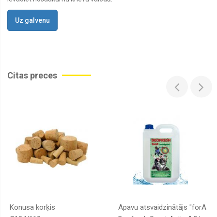
Mīkstās
rotaļlietas
Uz galvenu
Rotaļlietas
vannai
Citas preces
Konusa korķis
Apavu atsvaidzinātājs "forA