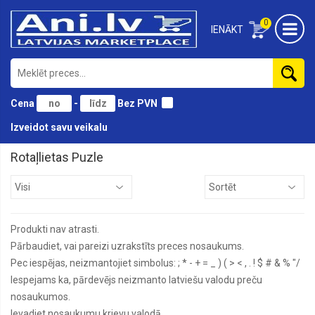
0
IENĀKT
Cena
-
Bez PVN
Izveidot savu veikalu
Rotaļlietas Puzle
Auto
Bērnu
bumbas
Produkti nav atrasti.
Bērnu
transportlīdzekļi
Pārbaudiet, vai pareizi uzrakstīts preces nosaukums.
Pec iespējas, neizmantojiet simbolus: ; * - + = _ ) ( > < , . ! $ # & % "/
Galda
spēles
Iespejams ka, pārdevējs neizmanto latviešu valodu preču
nosaukumos.
Konstruktori
Ievadiet nosaukumu krievu valodā.