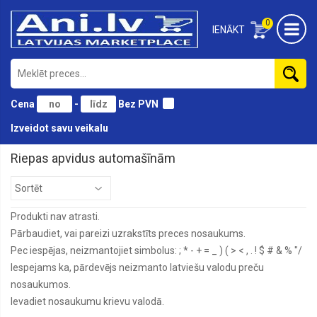
0
IENĀKT
Cena
-
Bez PVN
Izveidot savu veikalu
Riepas apvidus automašīnām
Produkti nav atrasti.
Pārbaudiet, vai pareizi uzrakstīts preces nosaukums.
Pec iespējas, neizmantojiet simbolus: ; * - + = _ ) ( > < , . ! $ # & % "/
Iespejams ka, pārdevējs neizmanto latviešu valodu preču
nosaukumos.
Ievadiet nosaukumu krievu valodā.