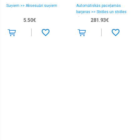
Suņiem >> Aksesuāri suņiem
Automātiskās paceļamās
barjeras >> Strēles un strēles
aksesuāri
5.50€
281.93€