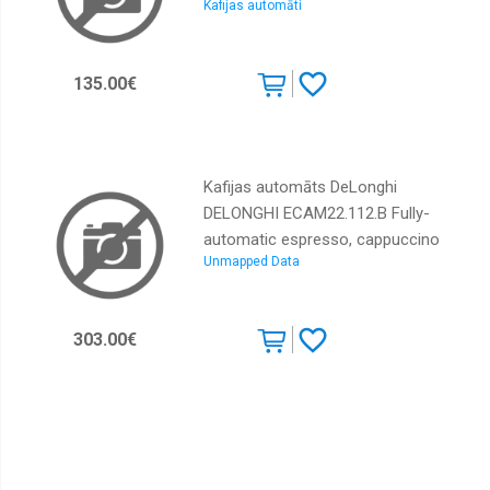
Kafijas automāti
AGDDLOEXP0160
135.00€
Kafijas automāts DeLonghi
DELONGHI ECAM22.112.B Fully-
automatic espresso, cappuccino
Unmapped Data
machine | 8004399022409 |
8004399022409
303.00€