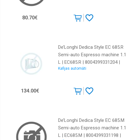
80.70€
De’Longhi Dedica Style EC 685.R
Semi-auto Espresso machine 1.1
L | EC685.R | 8004399331204 |
Kafijas automāti
AGDDLOEXP0169
134.00€
De’Longhi Dedica Style EC 685.M
Semi-auto Espresso machine 1.1
L | EC685.M | 8004399331198 |