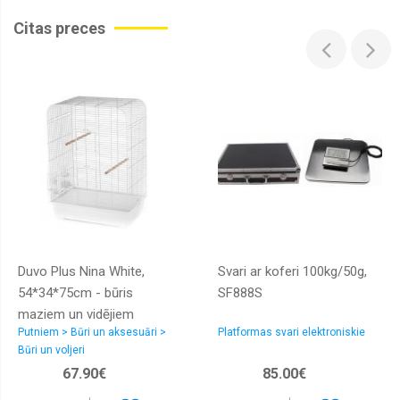
Citas preces
Duvo Plus Nina White,
Svari ar koferi 100kg/50g,
54*34*75cm - būris
SF888S
maziem un vidējiem
Putniem > Būri un aksesuāri >
Platformas svari elektroniskie
putniem
Būri un voljeri
67.90€
85.00€