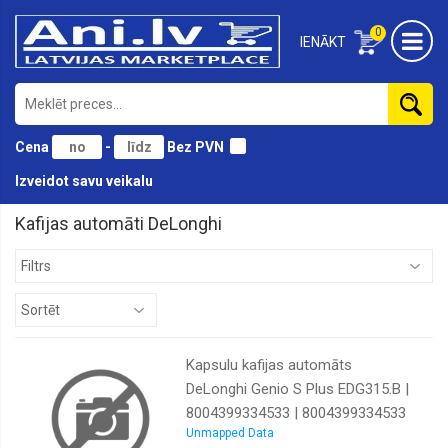
0
IENĀKT
Cena
-
Bez PVN
Izveidot savu veikalu
Kafijas automāti DeLonghi
Kapsulu kafijas automāts
DeLonghi Genio S Plus EDG315.B |
8004399334533 | 8004399334533
Unmapped Data