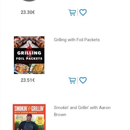
23.30€
Grilling with Foil Packets
23.51€
Smokin' and Grillin' with Aaron
Brown