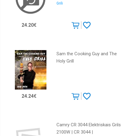
Grili
24.20€
Sam the Cooking Guy and The
Holy Grill
24.24€
Camry CR 3044 Elektriskais Grils
2100W | CR 3044 |