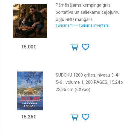
Pārnēsājams kempinga grils,
portatīvs un saliekams ceļojumu
ogļu BBQ mangālis
Tūrismam >> Tūrisma inventārs
15.00€
SUDOKU 1200 grilles, niveau 3-4-
5-6 , volume 1, 200 PAGES, 15,24 x
22,86 cm (6X9po)
15.26€