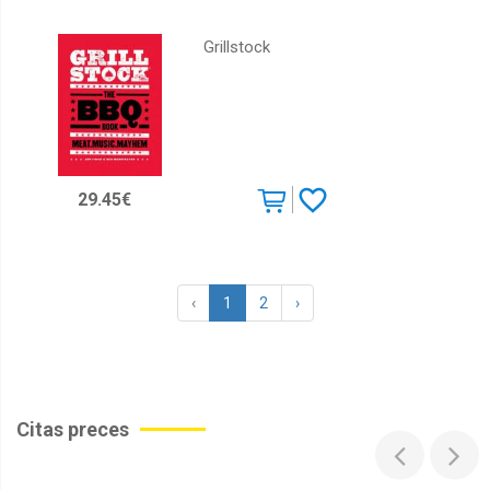
Grillstock
29.45€
‹
1
2
›
Citas preces