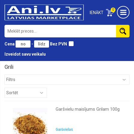
0
IENĀKT
Cena
-
Bez PVN
Izveidot savu veikalu
Grili
Garšvielu maisījums Grilam 100g
Garšvielas