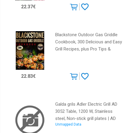
22.37€
Blackstone Outdoor Gas Griddle
Cookbook, 300 Delicious and Easy
Grill Recipes, plus Pro Tips &
Illustrated Instructions to Quick-
Start with Your Blackstone
Outdoor Gas Griddle
22.83€
Galda grils Adler Electric Grill AD
3052 Table, 1200 W, Stainless
steel, Non-stick grill plates | AD
Unmapped Data
3052 | 5903887801959