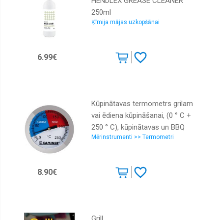
HENDLEX GREASE CLEANER
250ml
Ķīmija mājas uzkopšānai
6.99€
Kūpinātavas termometrs grilam
vai ēdiena kūpināšanai, (0 ° C +
250 ° C), kūpinātavas un BBQ
Mērinstrumenti >> Termometri
kontrole
8.90€
Grill