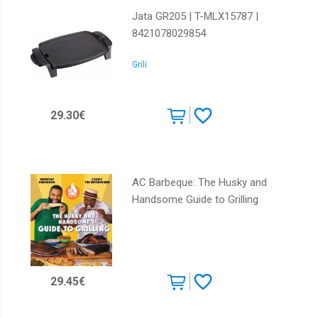
Jata GR205 | T-MLX15787 |
8421078029854
Grili
29.30€
AC Barbeque: The Husky and
Handsome Guide to Grilling
29.45€