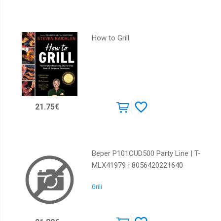
How to Grill
21.75€
Beper P101CUD500 Party Line | T-
MLX41979 | 8056420221640
Grili