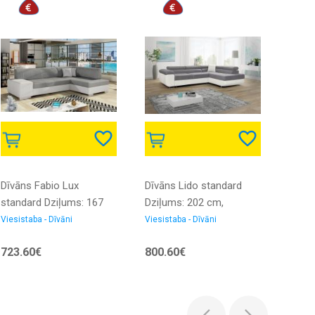
Dīvāns Fabio Lux
Dīvāns Lido standard
Dīvān
standard Dziļums: 167
Dziļums: 202 cm,
Stand
cm, Guļamvietas
Guļamvietas platums:
cm, G
Viesistaba - Dīvāni
Viesistaba - Dīvāni
Viesis
platums: 125 cm,
125 cm, Platums: 275
platu
723.60€
800.60€
267.
Platums: 268 cm,
cm, Maksimālais
Platu
Izvēlieties stūra
augstums: 90 cm,
Augs
novietojumu: Pa labi,
Izvēlieties stūra
Sēdvi
Augstums: 73 cm,
novietojumu: Pa labi,
cm, S