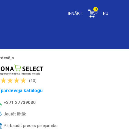
0
IENĀKT
RU
rdevējs
(10)
 pārdevēja katalogu
+371 27739030
Jautāt lētāk
Pārbaudīt preces pieejamību