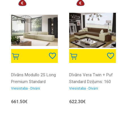
Dīvāns Modullo 2S Long
Dīvāns Vera Twin + Puf
Premium Standard
Standard Dziļums: 160
Dziļums: 104 cm,
cm, Guļamvietas
Viesistaba - Dīvāni
Viesistaba - Dīvāni
Platums: 308 cm,
platums: 130 cm,
661.50€
622.30€
Izvēlieties stūra
Platums: 302 cm,
novietojumu: Pa labi,
Izvēlieties stūra
Augstums: 70 cm,
novietojumu: Pa kreisi,
Sēdvietas augstums: 40
Augstums: 73 cm,