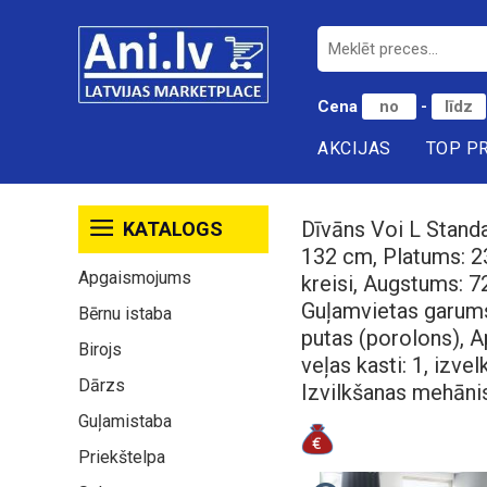
Cena
-
AKCIJAS
TOP P
Dīvāns Voi L Stand
KATALOGS
132 cm, Platums: 23
Apgaismojums
kreisi, Augstums: 
Guļamvietas garums:
Bērnu istaba
putas (porolons), A
Birojs
veļas kasti: 1, izv
Dārzs
Izvilkšanas mehāni
Guļamistaba
Priekštelpa