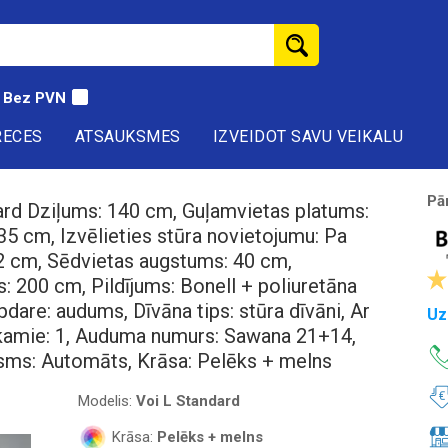
Bez PVN
RECES
ATSAUKSMES
IZVEIDOT SAVU VEIKALU
Pā
ard Dziļums: 140 cm, Guļamvietas platums:
5 cm, Izvēlieties stūra novietojumu: Pa
72 cm, Sēdvietas augstums: 40 cm,
 200 cm, Pildījums: Bonell + poliuretāna
pdare: audums, Dīvāna tips: stūra dīvāni, Ar
Uz
elkamie: 1, Auduma numurs: Sawana 21+14,
sms: Automāts, Krāsa: Pelēks + melns
Modelis:
Voi L Standard
Krāsa:
Pelēks + melns