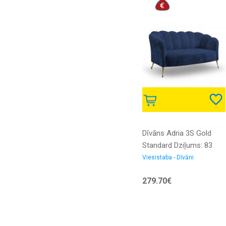
Dīvāns Adria 3S Gold
Standard Dziļums: 83
cm, Platums: 155 cm,
Viesistaba - Dīvāni
Augstums: 78 cm,
279.70€
Sēdvietas augstums: 42
cm, Sēdvietas dziļums:
58 cm, Pildījums: Falista
+ augstas kvalitātes