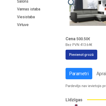
Salons
Vannas istaba
Viesistaba
Virtuve
Cena
500.50€
Bez PVN
413.64€
Pievienot grozā
Parametri
Apra
Pardevējs nav ievietojis 
Līdzīgas