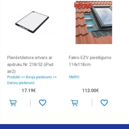
Planšetdatora ietvars ar
Fakro EZV pieslēgums
apdruku Nr. 218/52 (iPad
114x118cm
air2)
Produkti >> Biroja piederumi >>
FAKRO
Datoru piederumi
17.19€
112.00€