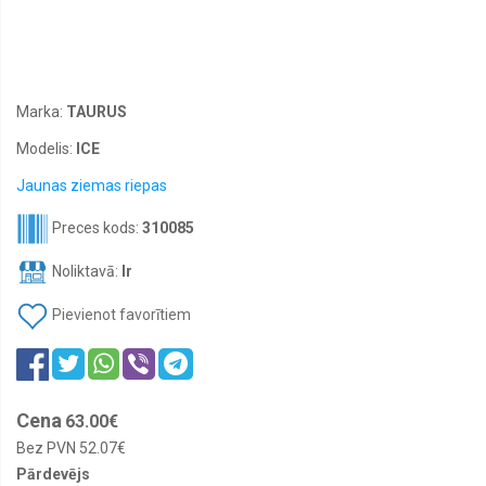
Akumulatoru
piederumi
Starta
palīgiekārtas
boosteri
Marka:
TAURUS
Želejas
Modelis:
ICE
akumulatori
Jaunas ziemas riepas
Jaunas
vasaras
Preces kods:
310085
riepas
Jaunas
Noliktavā:
Ir
vissezonas
riepas
Pievienot favorītiem
M+S
Jaunas
ziemas
riepas
Cena
63.00€
Auto
rezerves
Bez PVN
52.07€
daļas
Pārdevējs