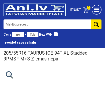
0
IENĀKT
Cena
-
Bez PVN
Izveidot savu veikalu
205/55R16 TAURUS ICE 94T XL Studded
Akumulatori
automašīnām
3PMSF M+S Ziemas riepa
Slodzes
un
laivu
akumulatori
Akumulatori
kravas
automašīnām
Akumulatoru
ladētāji