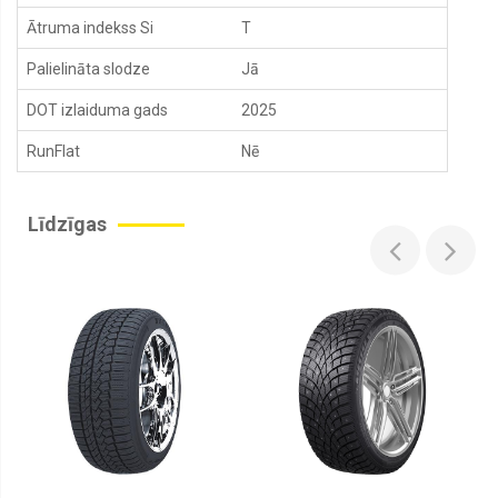
Ātruma indekss Si
T
Palielināta slodze
Jā
DOT izlaiduma gads
2025
RunFlat
Nē
Līdzīgas