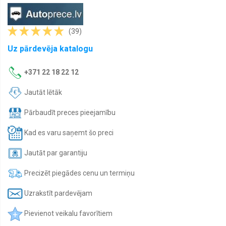
Motoreļļas
Laivu
eļļas
(39)
Moto
Uz pārdevēja katalogu
eļļas
Transmisijas
+371 22 18 22 12
eļļas
Jautāt lētāk
Antifrīzs
Pārbaudīt preces pieejamību
Auto
ķīmija
Kad es varu saņemt šo preci
Signalizacijas
Jautāt par garantiju
Precizēt piegādes cenu un termiņu
Uzrakstīt pardevējam
Pievienot veikalu favorītiem